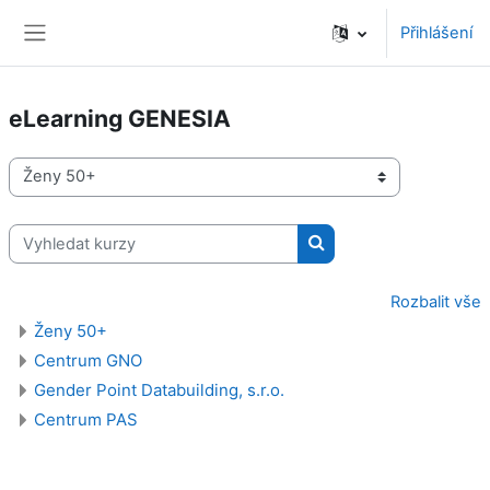
Přejít k hlavnímu obsahu
Přihlášení
Boční panel
eLearning GENESIA
Kategorie kurzů
Vyhledat kurzy
Vyhledat kurzy
Rozbalit vše
Ženy 50+
Centrum GNO
Gender Point Databuilding, s.r.o.
Centrum PAS